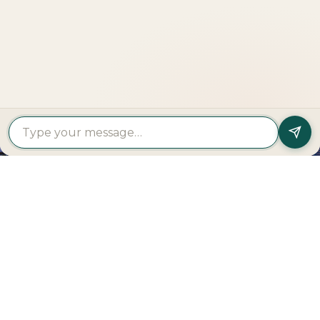
هل تبحث عن شراء عقار؟
تواصل معنا
العقارات
العقارات
البحث
المشاريع
حسب
حسب
عن
المميزة
النوع
المنطقة
مطور
الديم
تراسات
شقق
جزيرة
الدار
شاطئ
للبيع
السعديات
العقارية
الفهيد
فلل
جزيرة
مودون
مساكن
للبيع
الريم
العقارية
شاطئ
تاون
شاطئ
إعمار
فهيد
هاوس
الراحة
العقارية
بيتش
للبيع
جزيرة
داماك
ريزيدنسز
بنتهاوس
ياس
العقارية
مهيرة
للبيع
عقارات