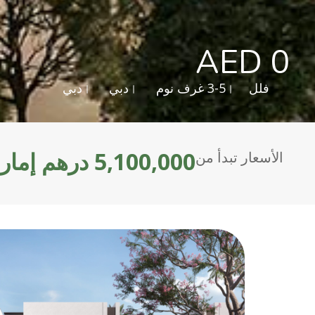
AED 0
فلل
3-5 غرف نوم
دبي
دبي
5,100,000 درهم إماراتي
الأسعار تبدأ من