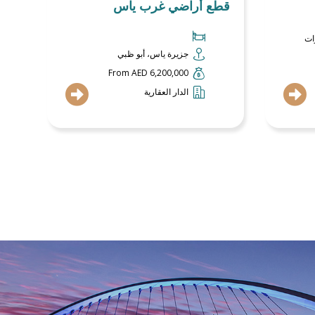
قطع أراضي غرب ياس
ات
جزيرة ياس، أبو ظبي
From AED 6,200,000
الدار العقارية