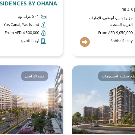
SIDENCES BY OHANA
4-6 BR
1 - 5 غرف نوم
جزيرة ياس، أبوظبي، الإمارات
العربية المتحدة
Yas Canal, Yas Island
From AED 4,500,000
From AED 9,050,000
Sobha Realty
أوهانا للتنمية
ق سكنية
,
استديوهات
قطع الأراضي