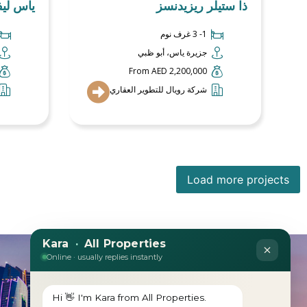
ذا ستيلر ريزيدنسز
ياس ليف
1- 3 غرف نوم
جزيرة ياس، أبو ظبي
From AED 2,200,000
شركة رويال للتطوير العقاري
Load more projects