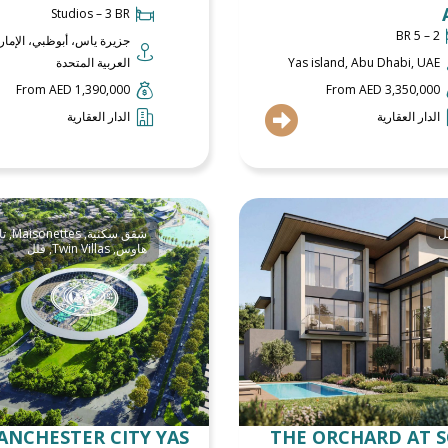
Studios – 3 BR
2 – 5 BR
جزيرة ياس، أبوظبي، الإمار
Yas island, Abu Dhabi, UAE
العربية المتحدة
From AED 1,390,000
From AED 3,350,000
الدار العقارية
الدار العقارية
ل
شقق سكنية
,
Maisonettes
,
تا
هاوس
,
Twin Villas
,
فلل
ANCHESTER CITY YAS
THE ORCHARD AT 