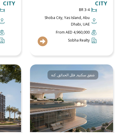
CITY
CITY
3-4 BR
Shoba City, Yas Island, Abu
Dhabi, UAE
From AED 4,960,000
Sobha Realty
شقق سكنية
,
فلل الحدائق
,
كنة
شق