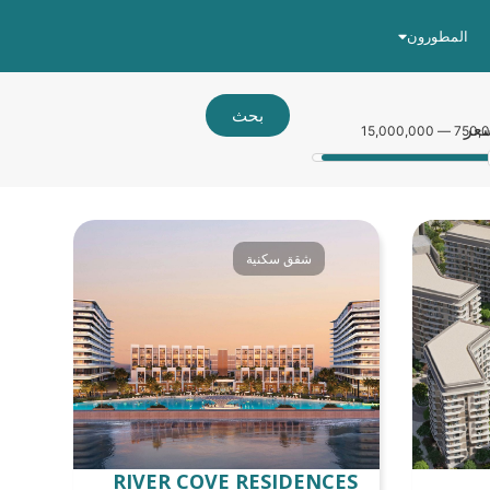
المطورون
بحث
سعر
750,000 — 15,
شقق سكنية
RIVER COVE RESIDENCES