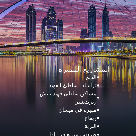
المشاريع المميزة
الديم
تراسات شاطئ الفهيد
مساكن شاطئ فهيد بيتش
ريزيدنسز
مهيرة في ميسان
ريفاج
البرية
فيردس من هافن الدار