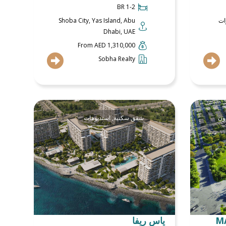
1-2 BR
ات
Shoba City, Yas Island, Abu
Dhabi, UAE
From AED 1,310,000
Sobha Realty
ون
شقق سكنية
,
استديوهات
M
ياس ريفا