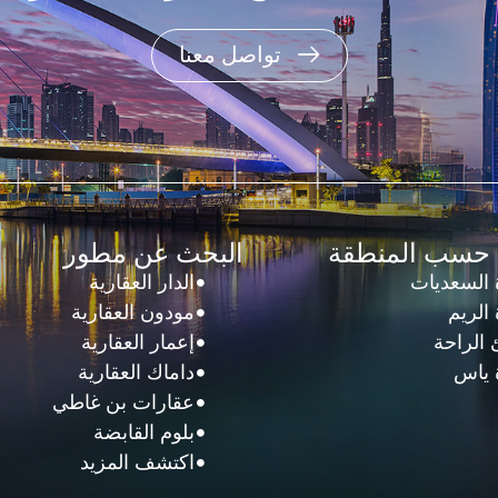
تواصل معنا
 حسب المنطقة
البحث عن مطور
 السعديات
الدار العقارية
الريم
مودون العقارية
الراحة
إعمار العقارية
 ياس
داماك العقارية
عقارات بن غاطي
بلوم القابضة
اكتشف المزيد