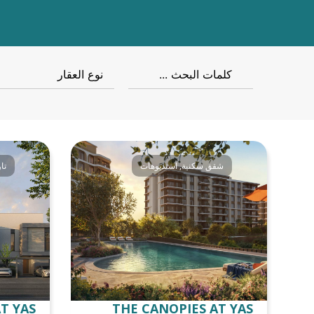
شقق سكنية
,
استديوهات
تا
T YAS
THE CANOPIES AT YAS