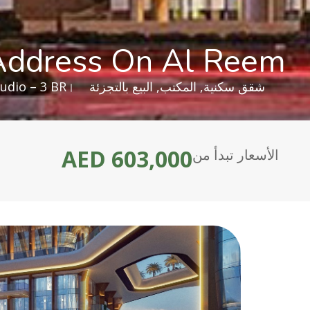
 Address On Al Reem
شقق سكنية
,
المكتب
,
البيع بالتجزئة
udio – 3 BR
AED 603,000
الأسعار تبدأ من