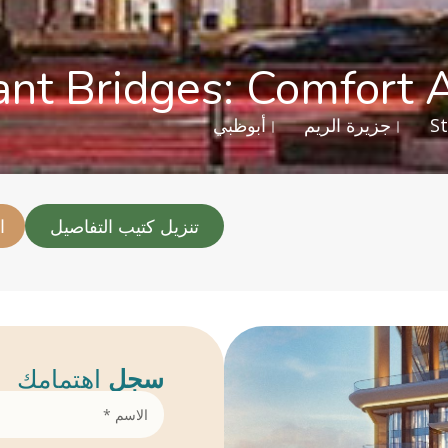
ant Bridges: Comfort
St
جزيرة الريم
أبوظبي
تنزيل كتيب التفاصيل
ا
سجل
اهتمامك