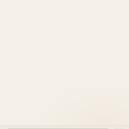
شاطئ
للبيع
السعديات
العقارية
الفهيد
فلل
جزيرة
مودون
مساكن
للبيع
الريم
العقارية
شاطئ
تاون
شاطئ
إعمار
فهيد
هاوس
الراحة
العقارية
بيتش
للبيع
جزيرة
داماك
ريزيدنسز
بنتهاوس
ياس
العقارية
مهيرة
للبيع
عقارات
في
قطع
بن
ميسان
أراضي
غاطي
ريفاج
تجارية
بلوم
البرية
للبيع
القابضة
فيردس
اكتشف
من
المزيد
هافن
الدار
اكتشف
المزيد
الرئيسية
المدن
المطورون