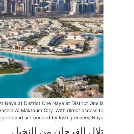
 Naya at District One Naya at District One is
Rashid Al Maktoum City. With direct access to
agoon and surrounded by lush greenery, Naya […]
تلال الفرجان من النخيل