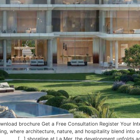
nload brochure Get a Free Consultation Register Your In
ing, where architecture, nature, and hospitality blend into
shoreline at La Mer, the development unfolds acro