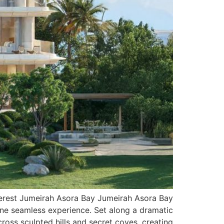
terest Jumeirah Asora Bay Jumeirah Asora Bay
 one seamless experience. Set along a dramatic
ss sculpted hills and secret coves, creating […]