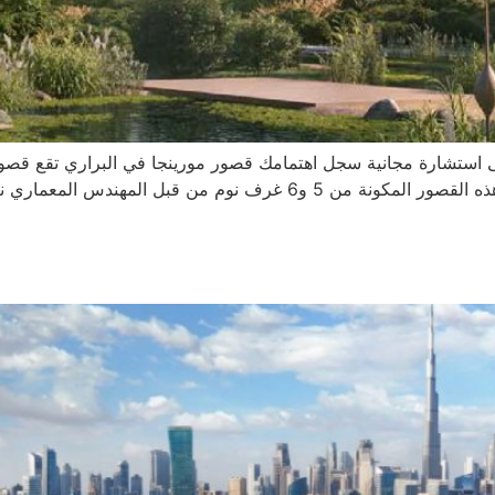
لى استشارة مجانية سجل اهتمامك قصور مورينجا في البراري تقع قصو
وتقدم مجموعة نادرة من 38 منزلاً مميزاً. تم تصميم هذه القصور المكونة من