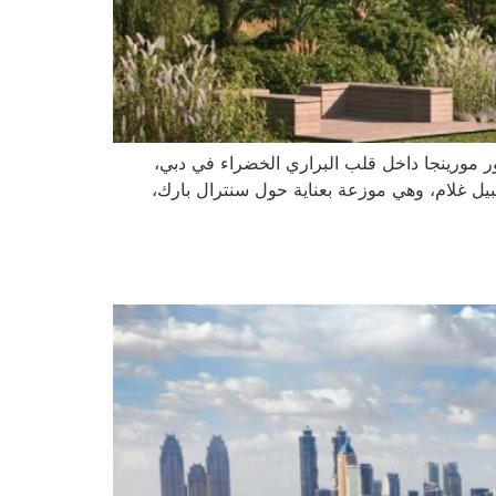
ر مورينجا داخل قلب البراري الخضراء في دبي،
 5 و6 غرف نوم من قبل المهندس المعماري نبيل غلام، وهي موزعة بعناية حول سنترال بارك،