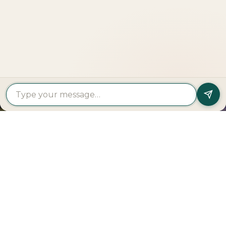
تواصل معنا
العقارات
العقارات
البحث
المشاريع
حسب
حسب
عن
المميزة
النوع
المنطقة
مطور
الديم
تراسات
شقق
جزيرة
الدار
شاطئ
للبيع
السعديات
العقارية
الفهيد
فلل
جزيرة
مودون
مساكن
للبيع
الريم
العقارية
شاطئ
تاون
شاطئ
إعمار
فهيد
هاوس
الراحة
العقارية
بيتش
للبيع
جزيرة
داماك
ريزيدنسز
بنتهاوس
ياس
العقارية
مهيرة
للبيع
عقارات
في
قطع
بن
ميسان
أراضي
غاطي