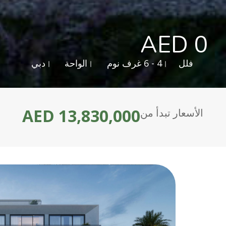
AED 0
فلل
4 - 6 غرف نوم
الواحة
دبي
AED 13,830,000
الأسعار تبدأ من