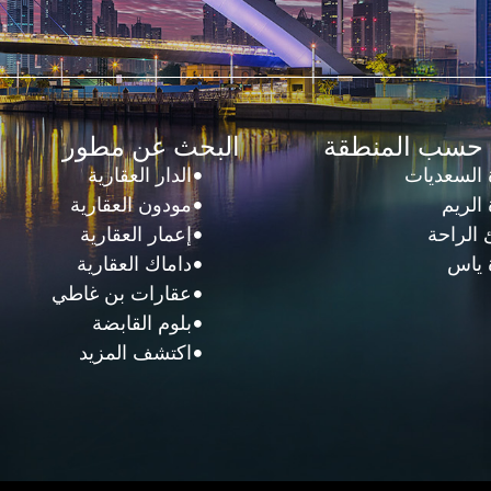
 حسب المنطقة
البحث عن مطور
 السعديات
الدار العقارية
الريم
مودون العقارية
الراحة
إعمار العقارية
 ياس
داماك العقارية
عقارات بن غاطي
بلوم القابضة
اكتشف المزيد