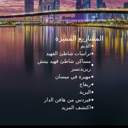
المشاريع المميزة
الديم
تراسات شاطئ الفهيد
مساكن شاطئ فهيد بيتش
ريزيدنسز
مهيرة في ميسان
ريفاج
البرية
فيردس من هافن الدار
اكتشف المزيد