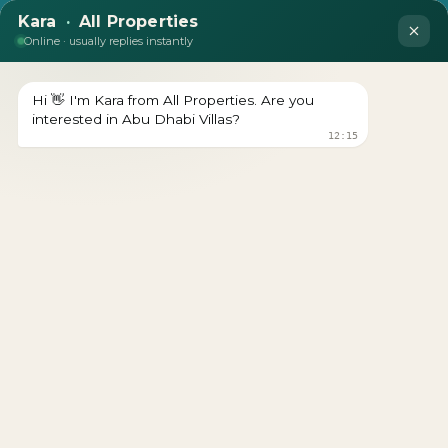
نتائج